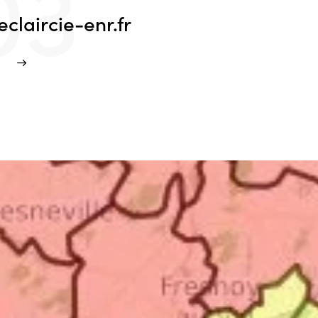
03
claircie-enr.fr