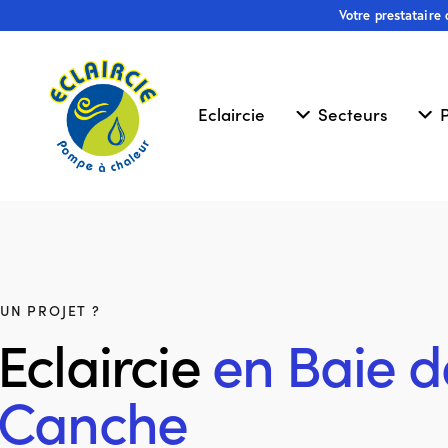
Votre prestataire
Eclaircie
Secteurs
P
UN PROJET ?
Eclaircie
en Baie d
Canche