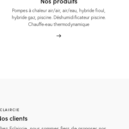
Nos produits
Pompes à chaleur air/air, air/eau, hybride fioul,
hybride gaz, piscine. Déshumidificateur piscine.
Chauffe-eau thermodynamique
CLAIRCIE
os clients
hez Eclaircie, nous sommes fiers de proposer nos