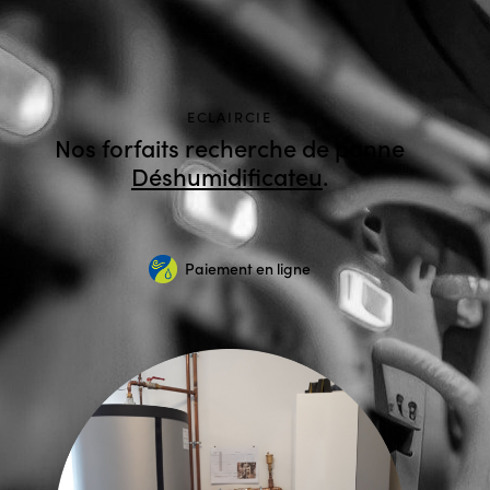
ECLAIRCIE
Nos forfaits recherche de panne
Dés
.
Paiement en ligne