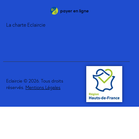
payer en ligne
La charte Eclaircie
Eclaircie © 2026. Tous droits
réservés.
Mentions Légales