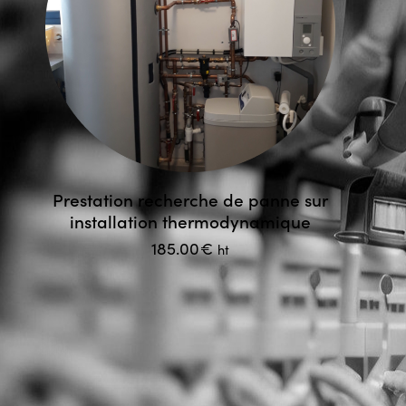
Prestation recherche de panne sur
installation thermodynamique
185.00
€
ht