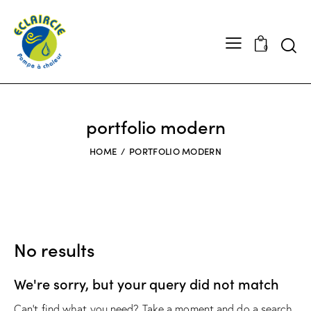
0
portfolio modern
HOME
PORTFOLIO MODERN
No results
We're sorry, but your query did not match
Can't find what you need? Take a moment and do a search