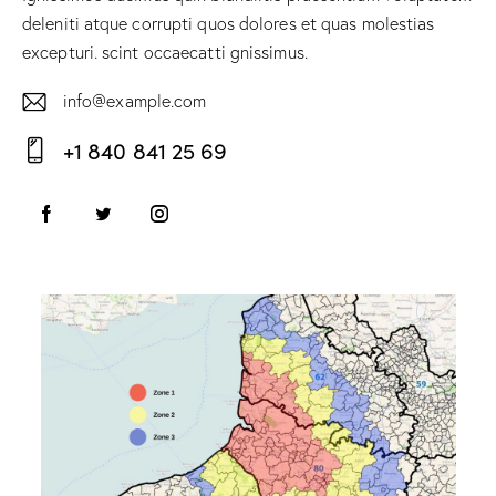
deleniti atque corrupti quos dolores et quas molestias
excepturi. scint occaecatti gnissimus.
info@example.com
E-
+1 840 841 25 69
m
Ph
ail:
on
e: