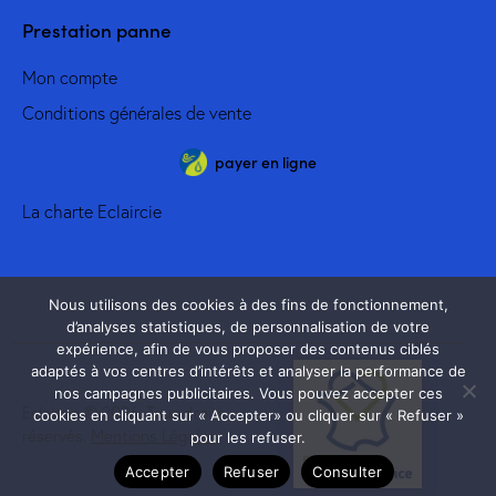
Prestation panne
Mon compte
Conditions générales de vente
payer en ligne
La charte Eclaircie
Nous utilisons des cookies à des fins de fonctionnement,
d’analyses statistiques, de personnalisation de votre
expérience, afin de vous proposer des contenus ciblés
adaptés à vos centres d’intérêts et analyser la performance de
nos campagnes publicitaires. Vous pouvez accepter ces
Eclaircie © 2026. Tous droits
cookies en cliquant sur « Accepter» ou cliquer sur « Refuser »
réservés.
Mentions Légales
pour les refuser.
Accepter
Refuser
Consulter