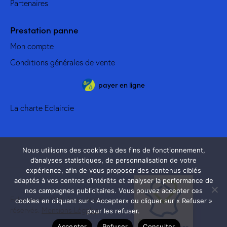
Partenaires
Prestation panne
Mon compte
Conditions générales de vente
payer en ligne
La charte Eclaircie
Nous utilisons des cookies à des fins de fonctionnement,
d’analyses statistiques, de personnalisation de votre
expérience, afin de vous proposer des contenus ciblés
adaptés à vos centres d’intérêts et analyser la performance de
nos campagnes publicitaires. Vous pouvez accepter ces
Eclaircie © 2026. Tous droits
cookies en cliquant sur « Accepter» ou cliquer sur « Refuser »
réservés.
Mentions Légales
pour les refuser.
Accepter
Refuser
Consulter